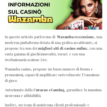
In questo articolo parleremo di
Wazamba recensione
, una
moderna piattaforma dotata di una grafica accattivante, si
propone tra uno dei
migliori siti di casino online
, con una
vasta gamma di giochi innovativi, tornei e con una
rivoluzionaria sezione Live.
Wazamba casino, propone un buon numero di Bonus e
promozioni, capaci di amplificare notevolmente l’emozione
di gioco.
Autorizzato dalla
Curacao eGaming
, garantisce la massima
sicurezza e affidabilità.
Inoltre, un team di assistenza clienti professionale e