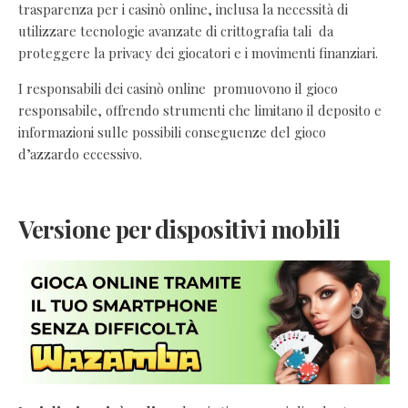
trasparenza per i casinò online, inclusa la necessità di
utilizzare tecnologie avanzate di crittografia tali da
proteggere la privacy dei giocatori e i movimenti finanziari.
I responsabili dei casinò online promuovono il gioco
responsabile, offrendo strumenti che limitano il deposito e
informazioni sulle possibili conseguenze del gioco
d’azzardo eccessivo.
Versione per dispositivi mobili