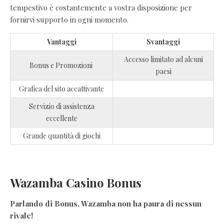
tempestivo è costantemente a vostra disposizione per
fornirvi supporto in ogni momento.
Vantaggi
Svantaggi
Accesso limitato ad alcuni
Bonus e Promozioni
paesi
Grafica del sito accattivante
Servizio di assistenza
eccellente
Grande quantità di giochi
Wazamba Casino Bonus
Parlando di Bonus, Wazamba non ha paura di nessun
rivale!