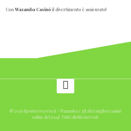
Con
Wazamba Casinó
il divertimento è assicurato!
© 2026 ilponterovereto.it - Wazamba e gli altri migliori casinò
online del 2024!. Tutti i diritti riservati.