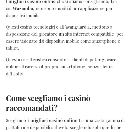
I
migliori casinò online
che vi stiamo consigliando, tra
cui
Wazamba
, non sono muniti di un’applicazione per
dispositivi mobili.
Questi casinò tecnologici e all’avanguardia, mettono a
disposizione del giocatore un sito internet compatibile per
essere visionato dai dispositivi mobile come smartphone e
tablet.
Questa caratteristica consente ai clienti di poter giocare
online attraverso il proprio smartphone, senza alcuna
difficoltà.
Come scegliamo i casinò
raccomandati?
Scegliamo i
migliori casinò online
tra una vasta gamma di
piattaforme disponibili sul web, scegliendo solo quelli che