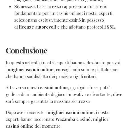
Sicurezza:
La sicurezza rappresenta un criterio
fondamentale per un casinò online; i nostri esperti
selezionano esclusivamente casinò in possesso
di
licenze autorevoli
e che adottano protocolli
SSL
.
Conclusione
In questo articolo i nostri esperti hanno selezionato per voi
i
migliori casinó online
, consigliando solo le piattaforme
che hanno soddisfatto dei precisi e rigidi criteri.
Attraverso questi
casinò online
, ogni giocatore potrà
godere di un ambiente di gioco innovativo e divertente, dove
sarà sempre garantita la massima sicurezza.
Dopo aver recensito i
migliori casinó online
, i nostri
esperti hanno incoronato
Wazamba Casinó
,
miglior
casinó online
del momento.