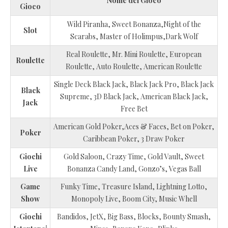
Nome del Gioco
Gioco
Wild Piranha, Sweet Bonanza,Night of the
Slot
Scarabs, Master of Holimpus,Dark Wolf
Real Roulette, Mr. Mini Roulette, European
Roulette
Roulette, Auto Roulette, American Roulette
Single Deck Black Jack, Black Jack Pro, Black Jack
Black
Supreme, 3D Black Jack, American Black Jack,
Jack
Free Bet
American Gold Poker,Aces & Faces, Bet on Poker,
Poker
Caribbean Poker, 3 Draw Poker
Giochi
Gold Saloon, Crazy Time, Gold Vault, Sweet
Live
Bonanza Candy Land, Gonzo’s, Vegas Ball
Game
Funky Time, Treasure Island, Lightning Lotto,
Show
Monopoly Live, Boom City, Music Whell
Giochi
Bandidos, JetX, Big Bass, Blocks, Bounty Smash,