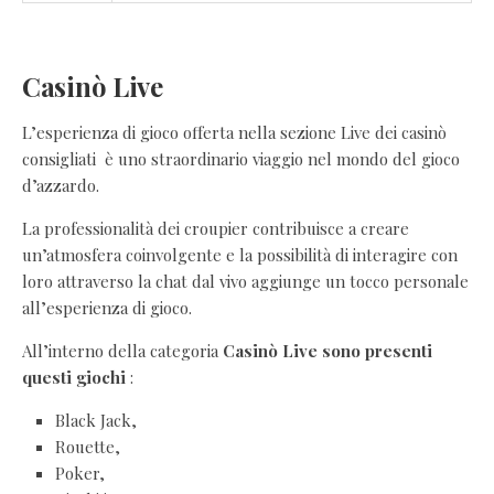
Casinò Live
L’esperienza di gioco offerta nella sezione Live dei casinò
consigliati è uno straordinario viaggio nel mondo del gioco
d’azzardo.
La professionalità dei croupier contribuisce a creare
un’atmosfera coinvolgente e la possibilità di interagire con
loro attraverso la chat dal vivo aggiunge un tocco personale
all’esperienza di gioco.
All’interno della categoria
Casinò Live sono presenti
questi giochi
:
Black Jack,
Rouette,
Poker,