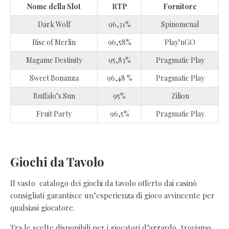
Nome della Slot
RTP
Fornitore
Dark Wolf
96,31%
Spinomenal
Rise of Merlin
96,58%
Play’nGO
Magame Destinity
95,83%
Pragmatic Play
Sweet Bonanza
96,48 %
Pragmatic Play
Buffalo’s Sun
95%
Zilion
Fruit Party
96,5%
Pragmatic Play
Giochi da Tavolo
Il vasto catalogo dei giochi da tavolo offerto dai casinò
consigliati garantisce un’esperienza di gioco avvincente per
qualsiasi giocatore.
Tra le scelte disponibili per i giocatori d’azzardo, troviamo