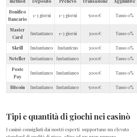
method
Deposito
Prelievo
Transazione
Aggiuntive
Bonifico
1-3 giorni
1-3 giorni
5000€
Tasso 0%
Bancario
Master
Instantaneo
1-3 giorni
3000€
Tasso 0%
Card
Skrill
Instantaneo
Instanteno
3000€
Tasso 0%
Neteller
Instantaneo
Instantaneo
3000€
Tasso 0%
Poste
Instantaneo
Instantaneo
2000€
Tasso 0%
Pay
Bitcoin
Instantaneo
Instantaneo
5000€
Tasso 0%
Tipi e quantità di giochi nei casinò
I casinò consigliati dai nostri esperti supportano un elevato
standard di qualità di gioco, oltre ad un gran numero