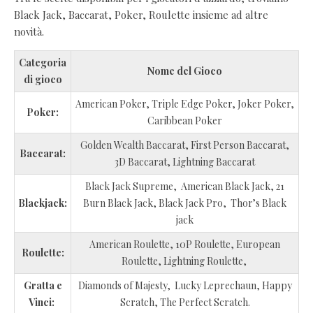
Black Jack, Baccarat, Poker, Roulette insieme ad altre
novità.
Categoria
Nome del Gioco
di gioco
American Poker, Triple Edge Poker, Joker Poker,
Poker:
Caribbean Poker
Golden Wealth Baccarat, First Person Baccarat,
Baccarat:
3D Baccarat, Lightning Baccarat
Black Jack Supreme, American Black Jack, 21
Blackjack:
Burn Black Jack, Black Jack Pro, Thor’s Black
jack
American Roulette, 10P Roulette, European
Roulette:
Roulette, Lightning Roulette,
Gratta e
Diamonds of Majesty, Lucky Leprechaun, Happy
Vinci:
Scratch, The Perfect Scratch.