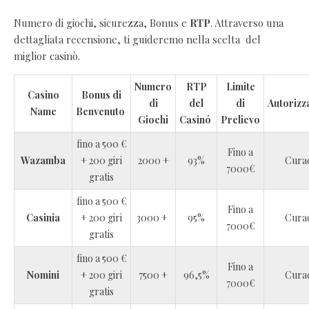
Numero di giochi, sicurezza, Bonus e
RTP
. Attraverso una
dettagliata recensione, ti guideremo nella scelta del
miglior casinò.
Numero
RTP
Limite
Casino
Bonus di
di
del
di
Autorizz
Name
Benvenuto
Giochi
Casinó
Prelievo
fino a 500 €
Fino a
Wazamba
+ 200 giri
2000 +
93%
Cura
7000€
gratis
fino a 500 €
Fino a
Casinia
+ 200 giri
3000 +
95%
Cura
7000€
gratis
fino a 500 €
Fino a
Nomini
+ 200 giri
7500 +
96,5%
Cura
7000€
gratis