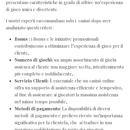
presentano caratteristiche in grado di offrire un’esperienza
di gioco unica e divertente.
I nostri esperti raccomandano solo i casinó dopo aver
analizzato questi criteri :
Bonus :
i Bonus e le iniziative promozionali
contribuiscono a ottimizzare l’esperienza di gioco per il
cliente,
Numero di giochi:
un ampio assortimento di giochi
assicura al cliente una maggiore scelta, intrattenimento
più completo e soddisfacente,
Servizio Clienti:
È essenziale che un casinò online
offra un supporto di assistenza efficiente e tempestivo,
al fine di assicurare ai giocatori la massima assistenza
nel minor tempo possibile,
Metodi di pagamento:
La disponibilità di diversi
metodi di pagamento e prelievo riveste un’importanza
significativa per la clientela, che si traduce in una
maggiore soddisfazione da parte dei giocatori,